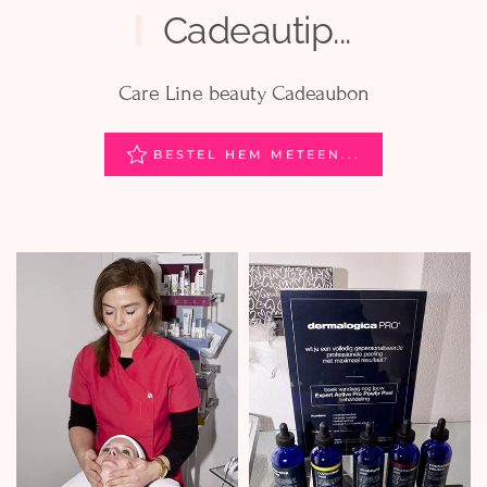
Cadeautip...
Care Line beauty Cadeaubon
BESTEL HEM METEEN...
mijn
pro power
filosofie
peel
LEES MEER...
LEES MEER...