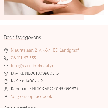
Bedrijfsgegevens
Mauritslaan 21A, 6371 ED Landgraaf
06-111 67 555
info@carelinebeauty.nl
btw-id: NL001809980B45
KvK nr: 14087612
Rabobank: NL10RABO 0146 039874
Volg ons op facebook