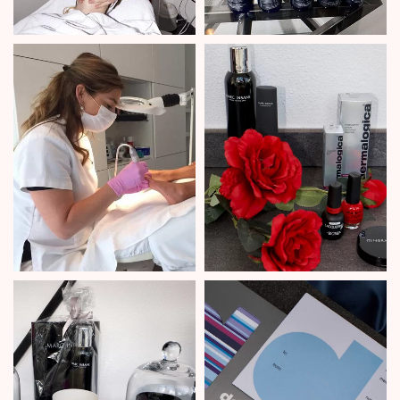
beauty
product
behande­
advies
lingen
LEES MEER...
LEES MEER...
beauty­
cadeau­tip
arrange­
beautybon